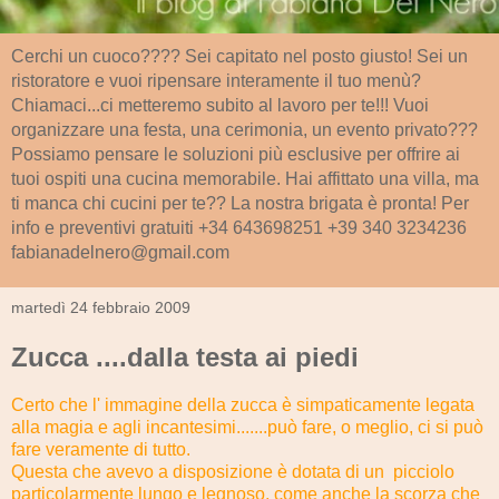
Cerchi un cuoco???? Sei capitato nel posto giusto! Sei un
ristoratore e vuoi ripensare interamente il tuo menù?
Chiamaci...ci metteremo subito al lavoro per te!!! Vuoi
organizzare una festa, una cerimonia, un evento privato???
Possiamo pensare le soluzioni più esclusive per offrire ai
tuoi ospiti una cucina memorabile. Hai affittato una villa, ma
ti manca chi cucini per te?? La nostra brigata è pronta! Per
info e preventivi gratuiti +34 643698251 +39 340 3234236
fabianadelnero@gmail.com
martedì 24 febbraio 2009
Zucca ....dalla testa ai piedi
Certo che l' immagine della zucca è simpaticamente legata
alla magia e agli incantesimi.......può fare, o meglio, ci si può
fare veramente di tutto.
Questa che avevo a disposizione è dotata di un picciolo
particolarmente lungo e legnoso, come anche la scorza che