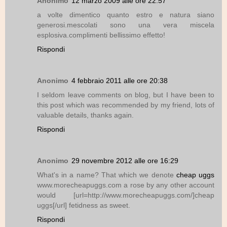
Anonimo
12 marzo 2009 alle ore 22:57
a volte dimentico quanto estro e natura siano
generosi.mescolati sono una vera miscela
esplosiva.complimenti bellissimo effetto!
Rispondi
Anonimo
4 febbraio 2011 alle ore 20:38
I seldom leave comments on blog, but I have been to
this post which was recommended by my friend, lots of
valuable details, thanks again.
Rispondi
Anonimo
29 novembre 2012 alle ore 16:29
What's in a name? That which we denote
cheap uggs
www.morecheapuggs.com a rose by any other account
would [url=http://www.morecheapuggs.com/]cheap
uggs[/url] fetidness as sweet.
Rispondi