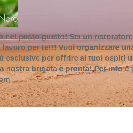
 nel posto giusto! Sei un ristoratore
 lavoro per te!!! Vuoi organizzare u
esclusive per offrire ai tuoi ospiti u
a nostra brigata è pronta! Per info e 
com