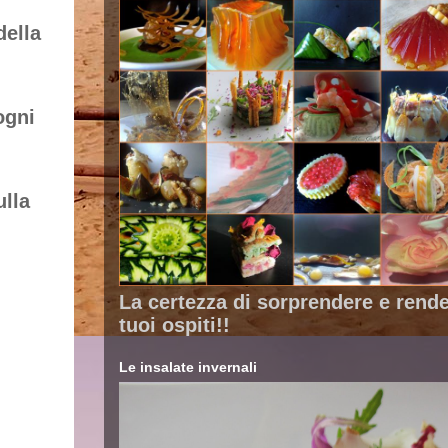
della
ogni
ulla
La certezza di sorprendere e render
tuoi ospiti!!
Le insalate invernali