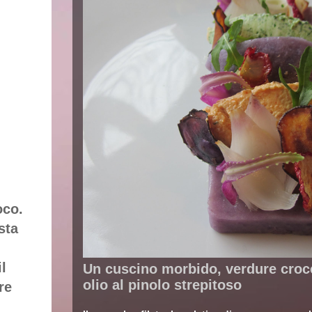
oco.
sta
l
Un cuscino morbido, verdure croc
olio al pinolo strepitoso
re