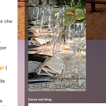
re che
a
per
pi
(
 da
Cerca nel blog
la