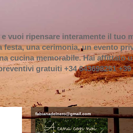
 e vuoi ripensare interamente il tuo
na festa, una cerimonia, un evento pr
na cucina memorabile. Hai affittato un
preventivi gratuiti +34 643698251 +39
fabianadelnero@gmail.com