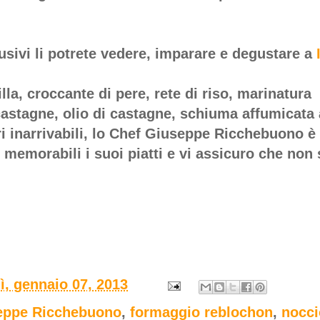
lusivi li potrete vedere, imparare e degustare a
lla, croccante di pere, rete di riso, marinatura
castagne, olio di castagne, schiuma affumicata 
ri inarrivabili, lo Chef Giuseppe Ricchebuono è
 memorabili i suoi piatti e vi assicuro che non
ì, gennaio 07, 2013
eppe Ricchebuono
,
formaggio reblochon
,
nocci