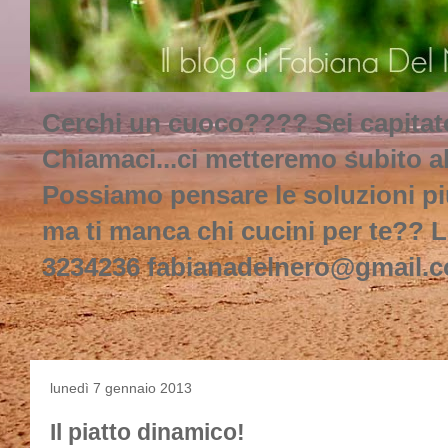
Cerchi un cuoco???? Sei capitato
Chiamaci...ci metteremo subito al
Possiamo pensare le soluzioni più 
ma ti manca chi cucini per te?? L
3234236 fabianadelnero@gmail.
lunedì 7 gennaio 2013
Il piatto dinamico!