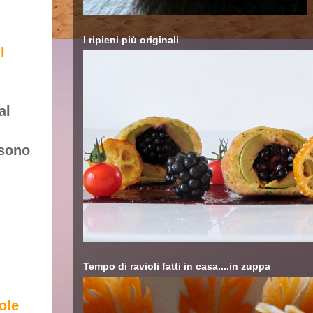
I ripieni più originali
Il
al
 sono
Tempo di ravioli fatti in casa....in zuppa
ole